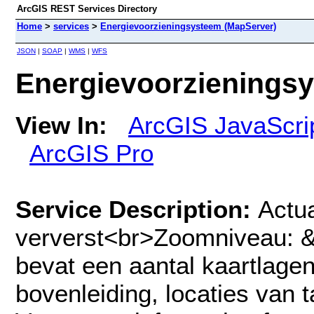
ArcGIS REST Services Directory
Home
>
services
>
Energievoorzieningsysteem (MapServer)
JSON
|
SOAP
|
WMS
|
WFS
Energievoorzienings
View In:
ArcGIS JavaScri
ArcGIS Pro
Service Description:
Actua
ververst<br>Zoomniveau: &
bevat een aantal kaartlagen
bovenleiding, locaties van 