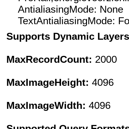
AntialiasingMode: None
TextAntialiasingMode: F
Supports Dynamic Layer
MaxRecordCount:
2000
MaxImageHeight:
4096
MaxImageWidth:
4096
Supported Query Format