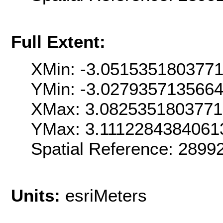
Full Extent:
XMin: -3.051535180377
YMin: -3.027935713566
XMax: 3.082535180377
YMax: 3.1112284384061
Spatial Reference: 289
Units:
esriMeters